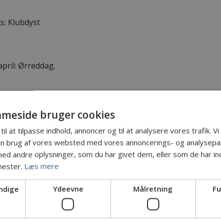
s: Klubdyst
pril: Ørreddag.
 november 2026.
meside bruger cookies
 med fri start og opvejning i klubhuset kl. 16,00 med efterf
r Jacob Blom
til at tilpasse indhold, annoncer og til at analysere vores trafik. V
in brug af vores websted med vores annoncerings- og analysepa
. november 2026
d andre oplysninger, som du har givet dem, eller som de har ind
øring af Ambassadeur ruller (fastspolehjul er også velkomm
nester.
Læs mere
kl. 17,30 Underviser Simon Rømer
ndige
Ydeevne
Målretning
Fu
, november 2026
uller i waders, vi hjælpes ad, får en hyggelig eftermiddag og 