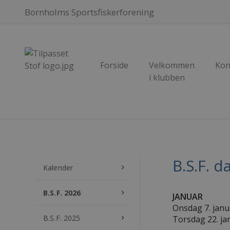
Bornholms Sportsfiskerforening
Forside
Velkommen
Kon
i klubben
B.S.F. d
Kalender
keyboard_arrow_right
B.S.F. 2026
keyboard_arrow_right
JANUAR
Onsdag 7. janu
B.S.F. 2025
keyboard_arrow_right
Torsdag 22. ja