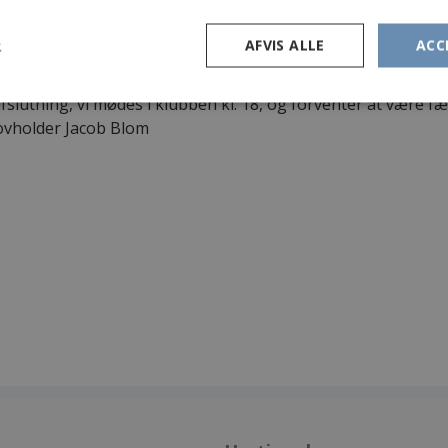
ødes i klubhuset kl. 14 til 17, underviser Simon Rømer
R
AFVIS ALLE
ACC
0. December 2026
fslutning, vi mødes i klubben kl. 18, og forventer at være f
ovholder Jacob Blom