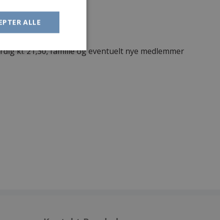
EPTER ALLE
ærdig kl. 21,30, familie og eventuelt nye medlemmer