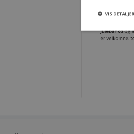
sæsongen, vi m
VIS DETALJE
DECEMBER
Torsdag den 1
Julebanko
og a
er velkomne. t