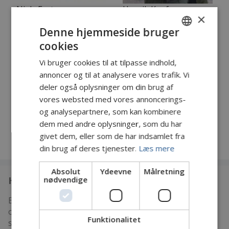
Niels Fastrup
Henrik Kaufmann
×
Lærkevej 4
Sørensen
Denne hjemmeside bruger
3700
Rønne
Helligdomsvej 13
Formand
3760
Gudhjem
cookies
DANISH
Webmaster,
24426270
phone
Vi bruger cookies til at tilpasse indhold,
næstformand
ENGLISH
Skriv e-mail
annoncer og til at analysere vores trafik. Vi
email
40264264
phone
deler også oplysninger om din brug af
Skriv e-mail
email
vores websted med vores annoncerings-
og analysepartnere, som kan kombinere
dem med andre oplysninger, som du har
givet dem, eller som de har indsamlet fra
din brug af deres tjenester.
Læs mere
Absolut
Ydeevne
Målretning
Hvem er vi
nødvendige
Bornholms Sportsfiskerforening blev stiftet 16.
oktober 1947 og er øens ældste og største
Funktionalitet
sportsfiskerforening.