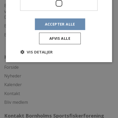
B.S.F. er tilknyttet Danmarks Sportsfiskerforbund som
varetager de overordnede lystfiskerinteresser i
Danmark.
ACCEPTER ALLE
B.S.F. har til huse på Nørrekås
Bådehavnsvej 9, 3700 Rønne.
AFVIS ALLE
VIS DETALJER
Hurtig adgang
Forside
Nyheder
Kalender
Kontakt
Bliv medlem
Kontakt Bornholms Sportsfiskerforening