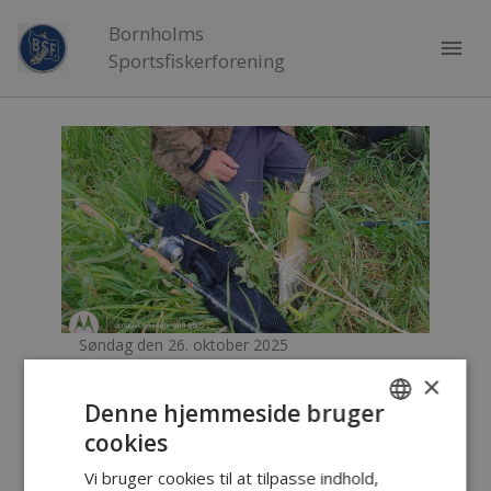
Bornholms
menu
Sportsfiskerforening
Søndag den 26. oktober 2025
×
Geddetur til Almindingens
Denne hjemmeside bruger
moser (1)
cookies
DANISH
Vi bruger cookies til at tilpasse indhold,
ENGLISH