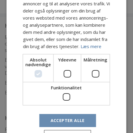
annoncer og til at analysere vores trafik. Vi
deler også oplysninger om din brug af
vores websted med vores annoncerings-
Hvem er vi
og analysepartnere, som kan kombinere
dem med andre oplysninger, som du har
Bornholms Sportsfiskerforening blev stiftet 16.
givet dem, eller som de har indsamlet fra
oktober 1947 og er øens ældste og største
din brug af deres tjenester.
Læs mere
sportsfiskerforening.
B.S.F. er tilknyttet Danmarks Sportsfiskerforbund som
Absolut
Ydeevne
Målretning
nødvendige
varetager de overordnede lystfiskerinteresser i
Danmark.
B.S.F. har til huse på Nørrekås
Funktionalitet
Bådehavnsvej 9, 3700 Rønne.
Hurtig adgang
ACCEPTER ALLE
Forside